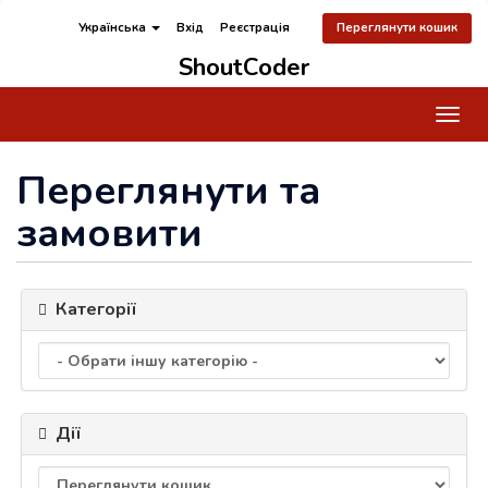
Українська
Вхід
Реєстрація
Переглянути кошик
ShoutCoder
Пере
наві
Переглянути та
замовити
Категорії
Дії