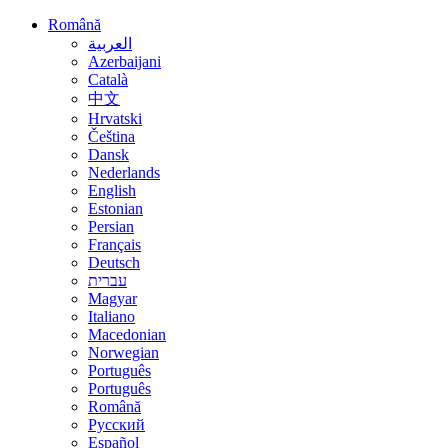
Română
العربية
Azerbaijani
Català
中文
Hrvatski
Čeština
Dansk
Nederlands
English
Estonian
Persian
Français
Deutsch
עברית
Magyar
Italiano
Macedonian
Norwegian
Português
Português
Română
Русский
Español