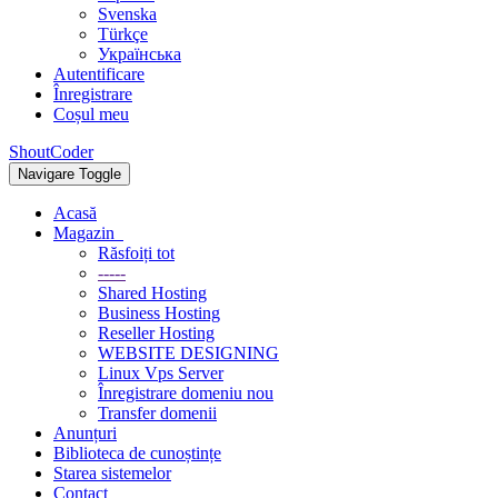
Svenska
Türkçe
Українська
Autentificare
Înregistrare
Coșul meu
ShoutCoder
Navigare Toggle
Acasă
Magazin
Răsfoiți tot
-----
Shared Hosting
Business Hosting
Reseller Hosting
WEBSITE DESIGNING
Linux Vps Server
Înregistrare domeniu nou
Transfer domenii
Anunțuri
Biblioteca de cunoștințe
Starea sistemelor
Contact