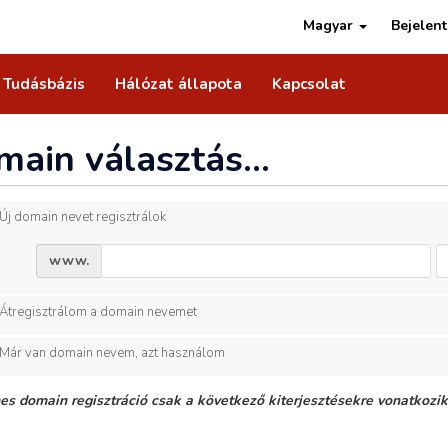
Magyar
Bejelen
Tudásbázis
Hálózat állapota
Kapcsolat
ain választás...
Új domain nevet regisztrálok
www.
Átregisztrálom a domain nevemet
Már van domain nevem, azt használom
es domain regisztráció csak a következő kiterjesztésekre vonatkozik: .co