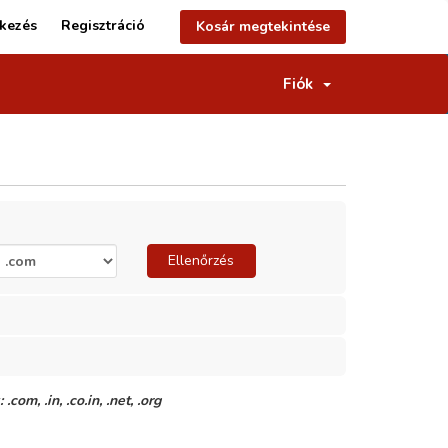
tkezés
Regisztráció
Kosár megtekintése
Fiók
Ellenőrzés
m, .in, .co.in, .net, .org